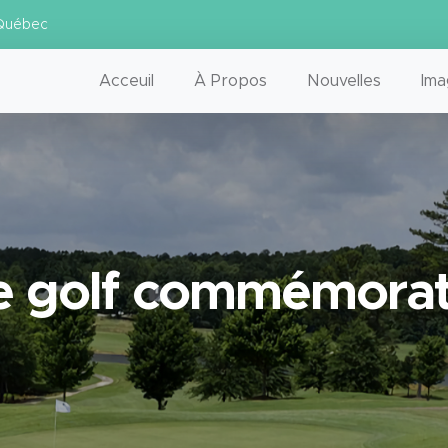
 Québec
Acceuil
À Propos
Nouvelles
Ima
e golf commémorat