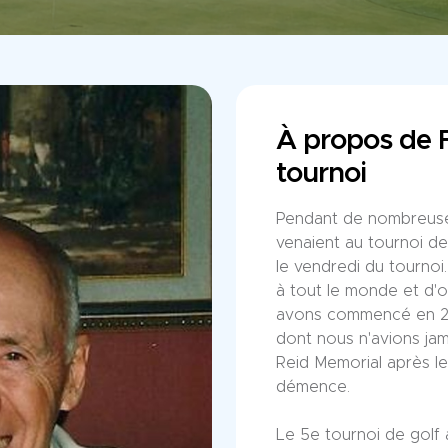
À propos de F
tournoi
Pendant de nombreuse
venaient au tournoi de 
le vendredi du tourno
à tout le monde et d'o
avons commencé en 201
dont nous n'avions ja
Reid Memorial après l
démence.
Le 5e tournoi de golf 